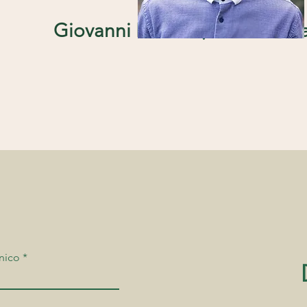
almar (Líder de Evang
nico